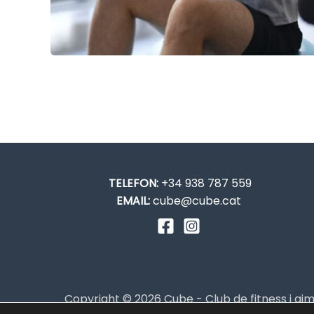
TELEFON:
+34 938 787 559
EMAIL:
cube@cube.cat
Copyright © 2026 Cube - Club de fitness i g