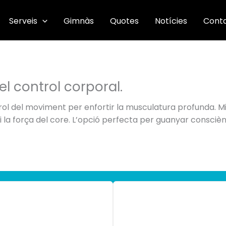
Serveis
Gimnàs
Quotes
Notícies
Cont
 el control corporal.
ol del moviment per enfortir la musculatura profunda. Mitj
a i la força del core. L’opció perfecta per guanyar consciè