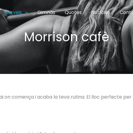
Serveis
Gimnàs
Quotes
Notícies
Cont
Morrison cafè
pai on comença i acaba la teva rutina. El lloc perfecte pe