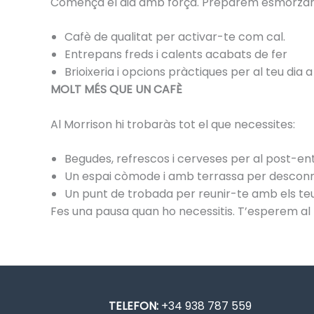
Comença el dia amb força. Preparem esmorzars r
Cafè de qualitat per activar-te com cal.
Entrepans freds i calents acabats de fer
Brioixeria i opcions pràctiques per al teu dia a
MOLT MÉS QUE UN CAFÈ
Al Morrison hi trobaràs tot el que necessites:
Begudes, refrescos i cerveses per al post-
Un espai còmode i amb terrassa per desconn
Un punt de trobada per reunir-te amb els te
Fes una pausa quan ho necessitis. T’esperem al 
TELEFON:
+34 938 787 559