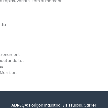
àpids, variats i fets al moment:
 dia
entrenament
ectar de tot
us
Morrison.
ADREÇA:
Polígon Industrial Els Trullols, Carrer