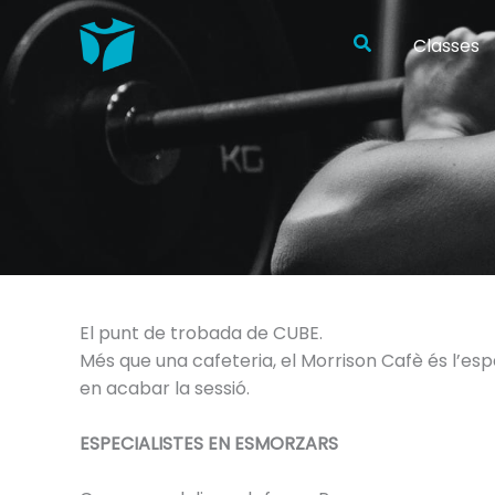
Ir
al
Buscar
Classes
contenido
El punt de trobada de CUBE.
Més que una cafeteria, el Morrison Cafè és l’es
en acabar la sessió.
ESPECIALISTES EN ESMORZARS